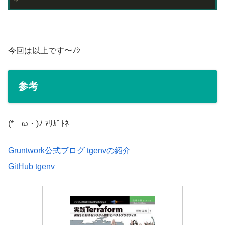
今回は以上です〜ﾉｼ
参考
(*ゝω・)ﾉ ｧﾘｶﾞﾄﾈー
Gruntwork公式ブログ tgenvの紹介
GitHub tgenv