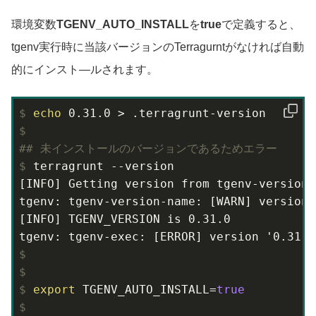
環境変数
TGENV_AUTO_INSTALL
を
true
で定義すると、
tgenv実行時に当該バージョンのTerragurntがなければ自動
的にインスト―ルされます。
$
echo
 0.31.0 > .terragrunt-version
$
#
# 未インストールのバージョンであるためエラー
$
 terragrunt --version
[INFO] Getting version from tgenv-version-n
tgenv: tgenv-version-name: [WARN] version 
[INFO] TGENV_VERSION is 0.31.0

$
$
$
export
 TGENV_AUTO_INSTALL=
true
$