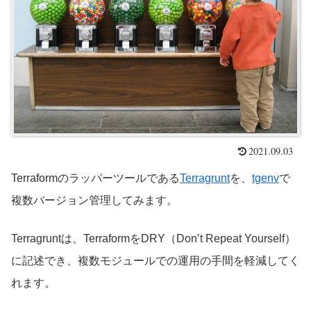
2021.09.03
Terraformのラッパーツールである
Terragrunt
を、
tgenv
で
複数バージョン管理してみます。
Terragruntは、TerraformをDRY（Don’t Repeat Yourself）
に記述でき、複数モジュールでの運用の手間を軽減してく
れます。