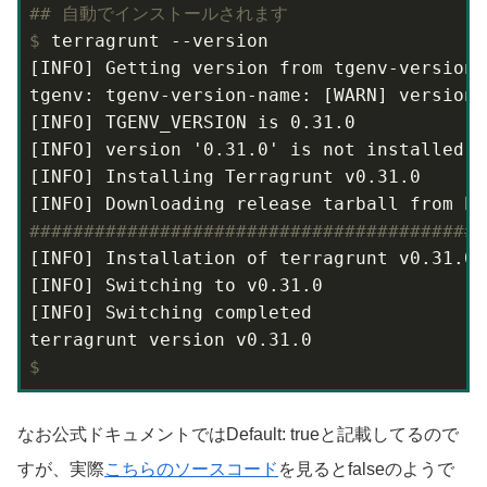
#
# 自動でインストールされます
$
 terragrunt --version
[INFO] Getting version from tgenv-version-n
tgenv: tgenv-version-name: [WARN] version 
[INFO] TGENV_VERSION is 0.31.0

[INFO] version '0.31.0' is not installed (
[INFO] Installing Terragrunt v0.31.0

#
#########################################
[INFO] Installation of terragrunt v0.31.0 
[INFO] Switching to v0.31.0

[INFO] Switching completed

$
なお公式ドキュメントではDefault: trueと記載してるので
すが、実際
こちらのソースコード
を見るとfalseのようで