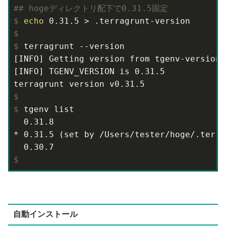
#
# hogeディレクトリ配下で0.31.5固定
$
echo
 0.31.5 > .terragrunt-version
$
$
 terragrunt --version
[INFO] Getting version from tgenv-version-n
[INFO] TGENV_VERSION is 0.31.5

$
$
 tgenv list
  0.31.8

* 0.31.5 (set by /Users/tester/hoge/.terra
$
自動インストール