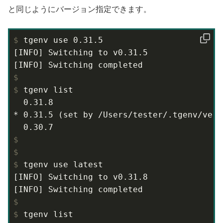
と同じようにバージョン指定できます。
$
 tgenv use 0.31.5
[INFO] Switching to v0.31.5

$
$
 tgenv list
  0.31.8

* 0.31.5 (set by /Users/tester/.tgenv/versi
$
$
$
 tgenv use latest
[INFO] Switching to v0.31.8

$
$
 tgenv list