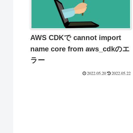
AWS CDKで cannot import
name core from aws_cdkのエ
ラー
2022.05.20
2022.05.22