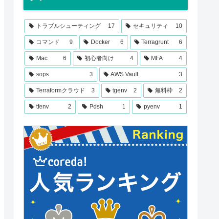
トラブルシューティング
17
セキュリティ
10
コマンド
9
Docker
6
Terragrunt
6
Mac
6
初心者向け
4
MFA
4
sops
3
AWS Vault
3
Terraformクラウド
3
tgenv
2
無料枠
2
tfenv
2
Pdsh
1
pyenv
1