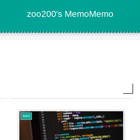
zoo200's MemoMemo
AWS