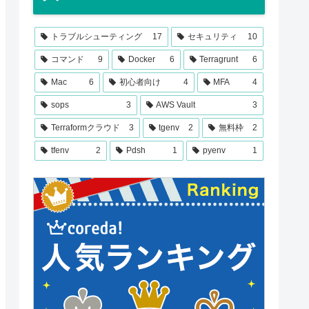
トラブルシューティング
17
セキュリティ
10
コマンド
9
Docker
6
Terragrunt
6
Mac
6
初心者向け
4
MFA
4
sops
3
AWS Vault
3
Terraformクラウド
3
tgenv
2
無料枠
2
tfenv
2
Pdsh
1
pyenv
1