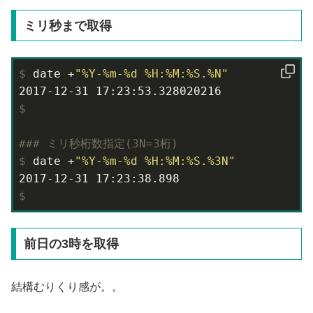
ミリ秒まで取得
$
 date +
"%Y-%m-%d %H:%M:%S.%N"
$
#
## ミリ秒桁数指定(3N=3桁)
$
 date +
"%Y-%m-%d %H:%M:%S.%3N"
$
前日の3時を取得
結構むりくり感が。。