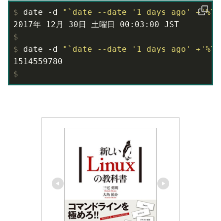
$
 date -d 
"`date --date '1 days ago' +'%Y%
$
$
 date -d 
"`date --date '1 days ago' +'%Y%
$